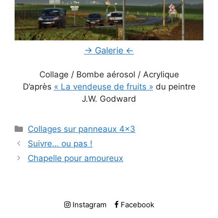
→ Galerie ←
Collage / Bombe aérosol / Acrylique
D’après
« La vendeuse de fruits »
du peintre
J.W. Godward
Catégories
Collages sur panneaux 4x3
Suivre… ou pas !
Chapelle pour amoureux
Instagram
Facebook