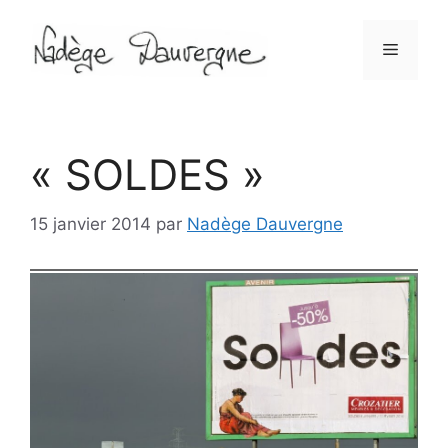
Aller
au
Menu
contenu
« SOLDES »
15 janvier 2014
par
Nadège Dauvergne