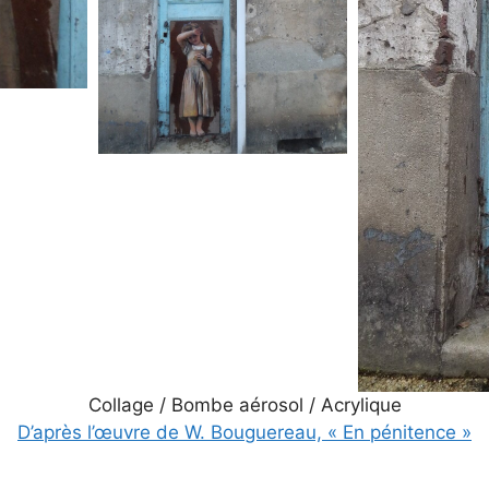
Collage / Bombe aérosol / Acrylique
D’après l’œuvre de W. Bouguereau, « En pénitence »