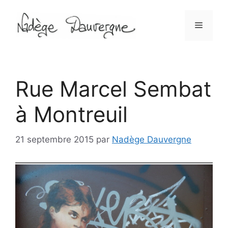
Aller
au
Menu
contenu
Rue Marcel Sembat
à Montreuil
21 septembre 2015
par
Nadège Dauvergne